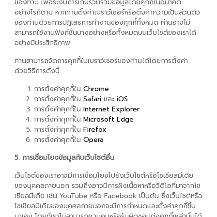
ของท่าน เพื่อระงับการเก็บรวบรวมข้อมูลโดยคุกกี้ในอนาคต
อย่างไรก็ตาม หากท่านตั้งค่าเบราว์เซอร์หรือตั้งค่าความเป็นส่วนตัว
ของท่านด้วยการปฏิเสธการทำงานของคุกกี้ทั้งหมด ท่านอาจไม่
สามารถใช้งานฟังก์ชั่นบางอย่างหรือทั้งหมดบนเว็บไซต์ของเราได้
อย่างมีประสิทธิภาพ
ท่านสามารถจัดการคุกกี้ในเบราว์เซอร์ของท่านได้โดยการตั้งค่า
ด้วยวิธีการดังนี้
การตั้งค่าคุกกี้ใน
Chrome
การตั้งค่าคุกกี้ใน
Safari
และ
iOS
การตั้งค่าคุกกี้ใน
Internet Explorer
การตั้งค่าคุกกี้ใน
Microsoft Edge
การตั้งค่าคุกกี้ใน
Firefox
การตั้งค่าคุกกี้ใน
Opera
5. การเชื่อมโยงข้อมูลกับเว็บไซต์อื่น
เว็บไซต์ของเราอาจมีการเชื่อมโยงไปยังเว็บไซต์หรือโซเชียลมีเดีย
ของบุคคลภายนอก รวมถึงอาจมีการฝังเนื้อหาหรือวีดีโอที่มาจากโซ
เชียลมีเดีย เช่น YouTube หรือ Facebook เป็นต้น ซึ่งเว็บไซต์หรือ
โซเชียลมีเดียของบุคคลภายนอกจะมีการกำหนดและตั้งค่าคุกกี้ขึ้น
มาเอง โดยที่เราไม่สามารถควบคุมหรือรับผิดชอบต่อคุกกี้เหล่านั้นได้