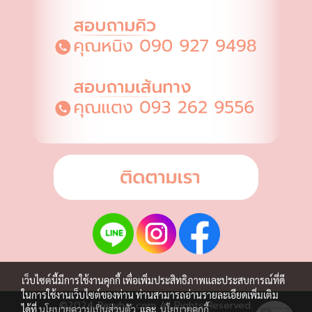
เว็บไซต์นี้มีการใช้งานคุกกี้ เพื่อเพิ่มประสิทธิภาพและประสบการณ์ที่ดี
ในการใช้งานเว็บไซต์ของท่าน ท่านสามารถอ่านรายละเอียดเพิ่มเติม
©2024 Panyhar.com All Rights Reserved.
ได้ที่
นโยบายความเป็นส่วนตัว
และ
นโยบายคุกกี้